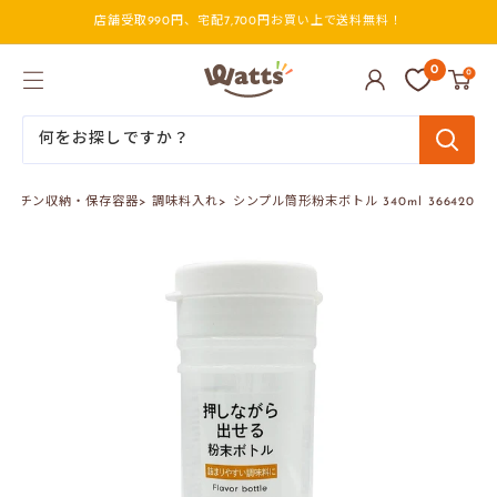
コ
店舗受取990円、宅配7,700円お買い上で送料無料！
ン
テ
ン
ワ
0
0
ツ
ッ
に
ツ
ス
オ
キ
ン
ッ
ラ
プ
イ
キッチン収納・保存容器
>
調味料入れ
>
シンプル筒形粉末ボトル 340ml 366420
す
ン
る