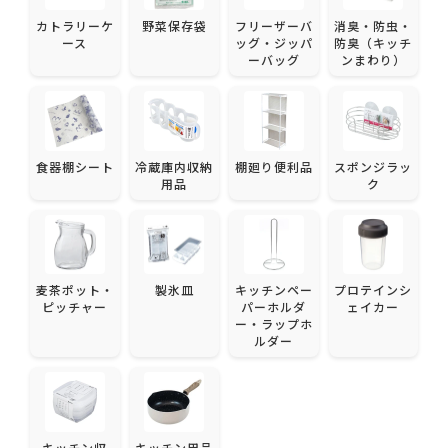
カトラリーケ
野菜保存袋
フリーザーバ
消臭・防虫・
ース
ッグ・ジッパ
防臭（キッチ
ーバッグ
ンまわり）
食器棚シート
冷蔵庫内収納
棚廻り便利品
スポンジラッ
用品
ク
麦茶ポット・
製氷皿
キッチンペー
プロテインシ
ピッチャー
パーホルダ
ェイカー
ー・ラップホ
ルダー