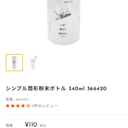
シンプル筒形粉末ボトル 340ml 366420
型番:
366420
2件のレビュー
販
¥110
価格
税込