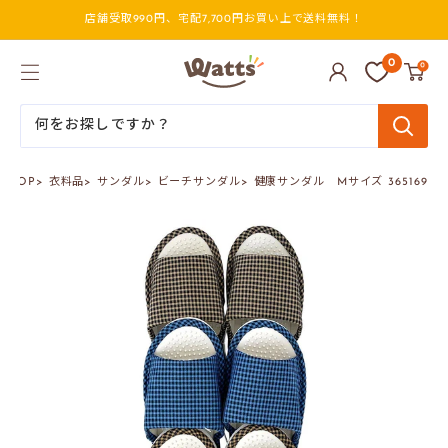
コ
店舗受取990円、宅配7,700円お買い上で送料無料！
ン
テ
ン
ワ
0
0
ツ
ッ
に
ツ
ス
オ
キ
ン
ッ
ラ
プ
イ
ンTOP
>
衣料品
>
サンダル
>
ビーチサンダル
>
健康サンダル Mサイズ 365169
す
ン
る