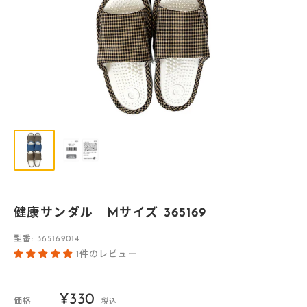
健康サンダル Mサイズ 365169
型番:
365169014
1件のレビュー
販
¥330
価格
税込