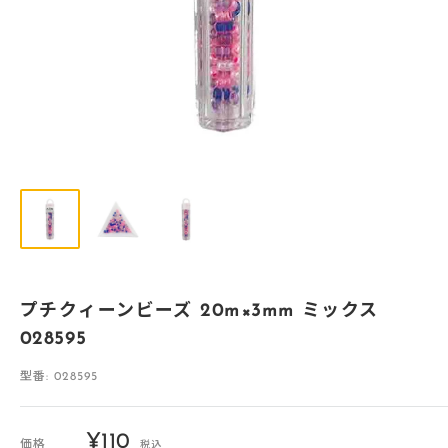
プチクィーンビーズ 20m×3mm ミックス
028595
型番:
028595
販
¥110
価格
税込