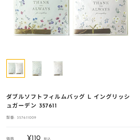
ダブルソフトフィルムバッグ L イングリッシ
ュガーデン 357611
型番:
357611009
販
¥110
価格
税込