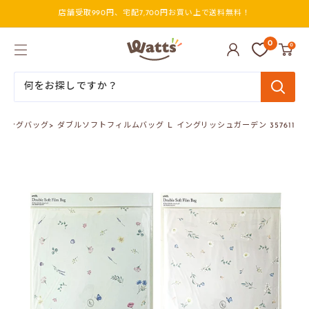
コ
店舗受取990円、宅配7,700円お買い上で送料無料！
ン
テ
ン
ワ
0
0
ツ
ッ
に
ツ
ス
オ
キ
ン
ッ
ラ
プ
イ
ピングバッグ
>
ダブルソフトフィルムバッグ L イングリッシュガーデン 357611
す
ン
る