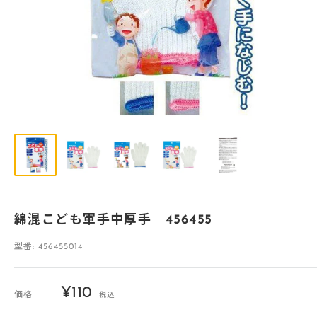
綿混こども軍手中厚手 456455
型番:
456455014
販
¥110
価格
税込
売