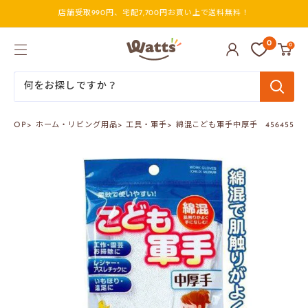
コ
店舗受取990円、宅配7,700円お買い上で送料無料！
ン
テ
ン
ワ
0
0
ツ
ッ
に
ツ
ス
オ
キ
ン
ッ
ラ
プ
イ
ンTOP
>
ホーム・リビング用品
>
工具・軍手
>
綿混こども軍手中厚手 456455
す
ン
る