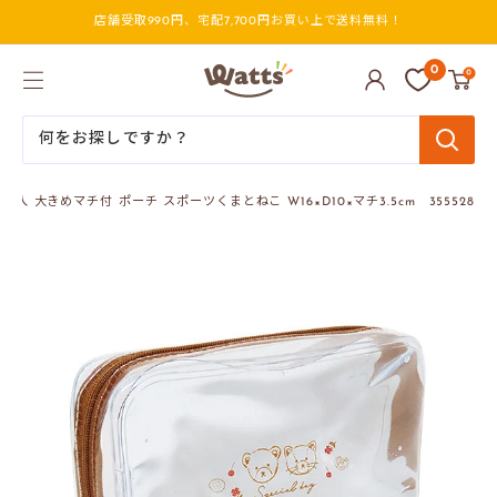
コ
店舗受取990円、宅配7,700円お買い上で送料無料！
ン
テ
ン
ワ
0
0
ツ
ッ
に
ツ
ス
オ
キ
ン
ッ
ラ
プ
イ
剤入 大きめマチ付 ポーチ スポーツくまとねこ W16×D10×マチ3.5cm 355528
す
ン
る