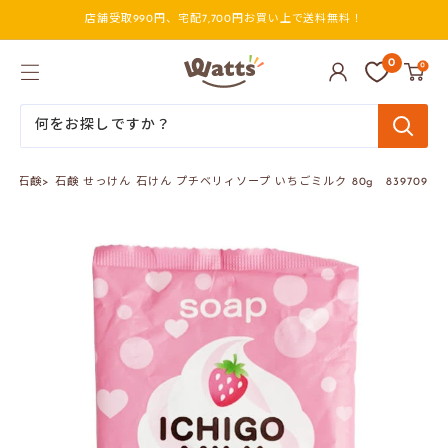
コ
店舗受取990円、宅配7,700円お買い上で送料無料！
ン
テ
ン
ワ
0
0
ツ
ッ
に
ツ
ス
オ
キ
ン
ッ
ラ
プ
イ
品
>
石鹸
>
石鹸 せっけん 石けん プチベリィソープ いちごミルク 80g 839709
す
ン
る