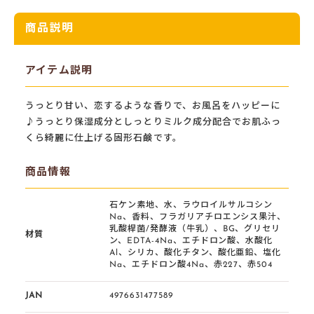
商品説明
アイテム説明
うっとり甘い、恋するような香りで、お風呂をハッピーに
♪うっとり保湿成分としっとりミルク成分配合でお肌ふっ
くら綺麗に仕上げる固形石鹸です。
商品情報
石ケン素地、水、ラウロイルサルコシン
Na、香料、フラガリアチロエンシス果汁、
乳酸桿菌/発酵液（牛乳）、BG、グリセリ
材質
ン、EDTA-4Na、エチドロン酸、水酸化
Al、シリカ、酸化チタン、酸化亜鉛、塩化
Na、エチドロン酸4Na、赤227、赤504
JAN
4976631477589