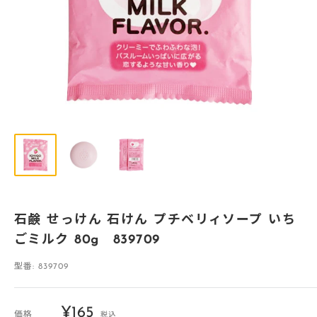
石鹸 せっけん 石けん プチベリィソープ いち
ごミルク 80g 839709
型番:
839709
販
¥165
価格
税込