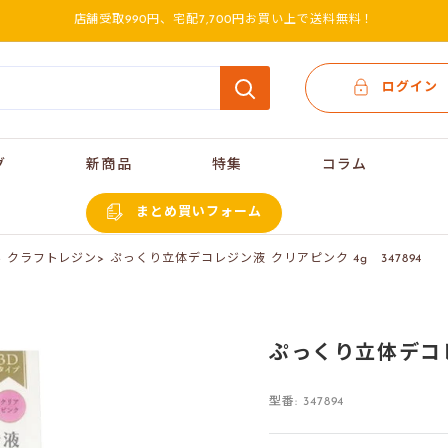
店舗受取990円、宅配7,700円お買い上で送料無料！
ログイン
グ
新商品
特集
コラム
まとめ買いフォーム
>
クラフトレジン
>
ぷっくり立体デコレジン液 クリアピンク 4g 347894
ぷっくり立体デコレ
型番:
347894