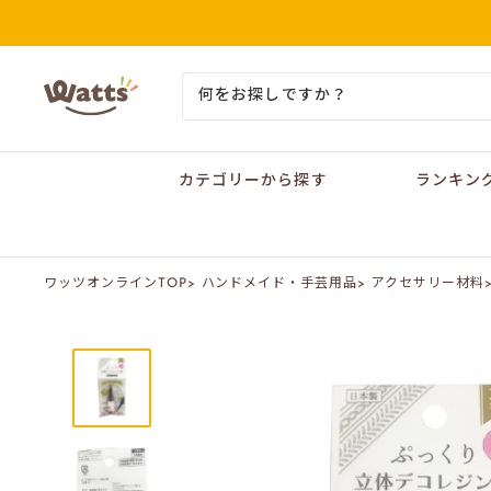
コ
ン
テ
ン
ワ
ツ
ッ
に
ツ
ス
オ
キ
ン
ッ
カテゴリーから探す
ランキン
ラ
プ
イ
す
ン
る
ワッツオンラインTOP
>
ハンドメイド・手芸用品
>
アクセサリー材料