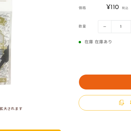
販
¥110
価格
税込
売
価
数量
格
在庫 在庫あり
拡大されます