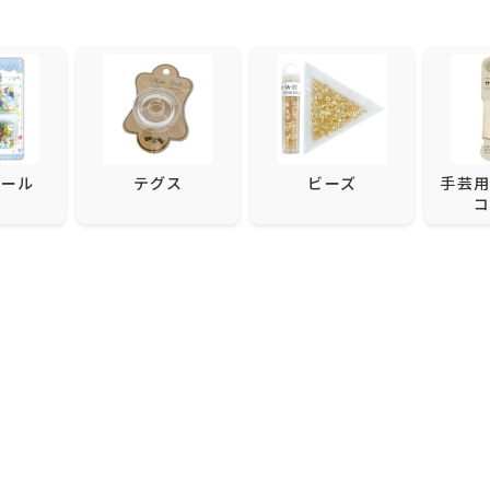
コール
テグス
ビーズ
手芸用
コ