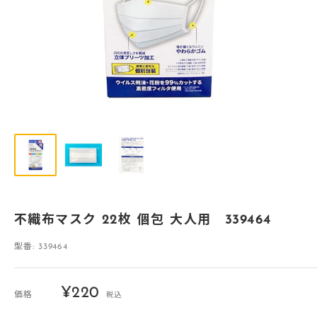
不織布マスク 22枚 個包 大人用 339464
型番:
339464
販
¥220
価格
税込
売