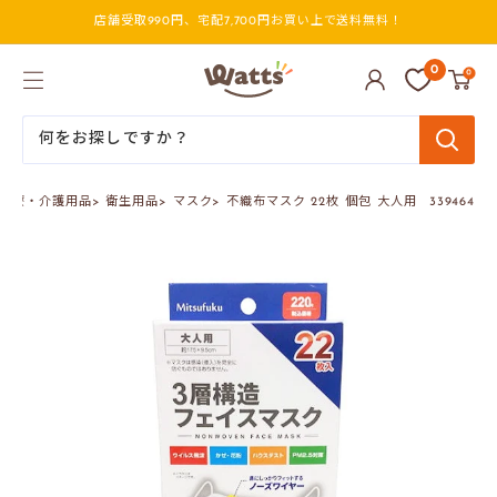
コ
店舗受取990円、宅配7,700円お買い上で送料無料！
ン
テ
ン
ワ
0
0
ツ
ッ
に
ツ
ス
オ
キ
ン
ッ
ラ
プ
イ
医療・介護用品
>
衛生用品
>
マスク
>
不織布マスク 22枚 個包 大人用 339464
す
ン
る