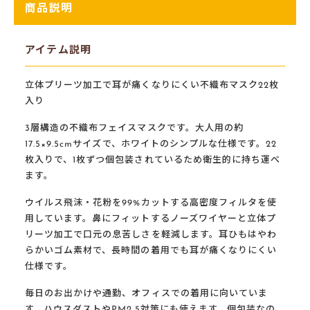
商品説明
アイテム説明
立体プリーツ加工で耳が痛くなりにくい不織布マスク22枚
入り
3層構造の不織布フェイスマスクです。大人用の約
17.5×9.5cmサイズで、ホワイトのシンプルな仕様です。22
枚入りで、1枚ずつ個包装されているため衛生的に持ち運べ
ます。
ウイルス飛沫・花粉を99%カットする高密度フィルタを使
用しています。鼻にフィットするノーズワイヤーと立体プ
リーツ加工で口元の息苦しさを軽減します。耳ひもはやわ
らかいゴム素材で、長時間の着用でも耳が痛くなりにくい
仕様です。
毎日のお出かけや通勤、オフィスでの着用に向いていま
す。ハウスダストやPM2.5対策にも使えます。個包装なの