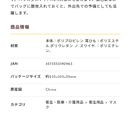
でバッグに数枚入れておくと、外出先での予備としても活
躍します。
商品情報
本体：ポリプロピレン 耳ひも：ポリエステ
材質
ル,ポリウレタン ノ-ズワイヤ-：ポリエチレ
ン、
JAN
4573553190963
パッケージサイズ
約235×105×55mm
原産国
China
衛生・医療・介護用品
>
衛生用品
>
マス
カテゴリ
ク