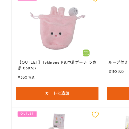
【OUTLET】Tokinone PB.巾着ポーチ うさ
ループ付きタ
ぎ 069767
販
¥110
税込
売
販
¥330
税込
価
売
格
価
格
カートに追加
OUTLET