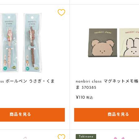
 class ボールペン うさぎ・くま
nonbiri class マグネットメ
ま 370385
販
¥110
税込
売
価
商品を見る
格
商品を見る
Tokinone