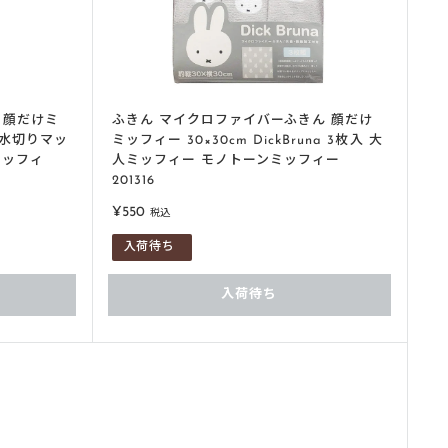
 顔だけミ
ふきん マイクロファイバーふきん 顔だけ
na 水切りマッ
ミッフィー 30×30cm DickBruna 3枚入 大
ミッフィ
人ミッフィー モノトーンミッフィー
201316
販
¥550
税込
売
入荷待ち
価
格
入荷待ち