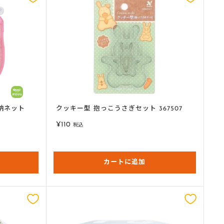
ゃ収納ネット
クッキー型 抱っこうさぎセット 367507
販
¥110
税込
売
価
格
カートに追加