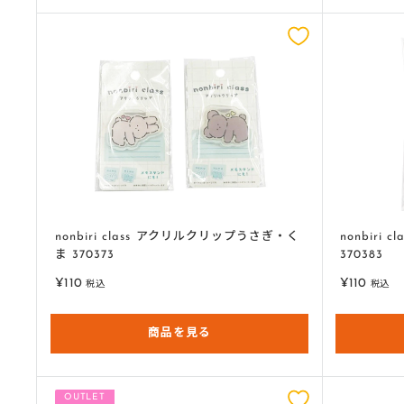
nonbiri class アクリルクリップうさぎ・く
nonbiri
ま 370373
370383
販
販
¥110
¥110
税込
税込
売
売
価
価
格
商品を見る
格
OUTLET