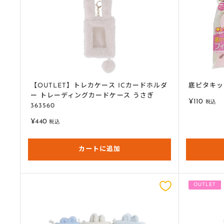
【OUTLET】トレカケース ICカードホルダ
底ピタキッチ
ー トレーディングカードケース うさぎ
販
¥110
税込
363560
売
価
販
¥440
税込
格
売
価
格
カートに追加
OUTLET