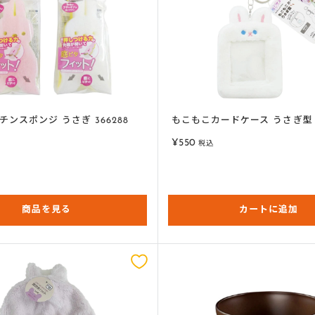
ンスポンジ うさぎ 366288
もこもこカードケース うさぎ型 3
販
¥550
税込
売
価
格
商品を見る
カートに追加