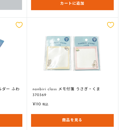
カートに追加
ダー ふわ
nonbiri class メモ付箋 うさぎ・くま
370369
販
¥110
税込
売
価
格
商品を見る