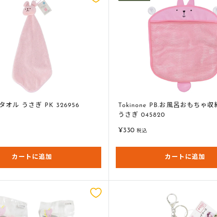
オル うさぎ PK 326956
Tokinone PB.お風呂おもち
うさぎ 045820
販
¥330
税込
売
価
カートに追加
格
カートに追加