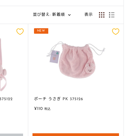
並び替え: 新着順
表示
NEW
5122
ポーチ うさぎ PK 375126
販
¥110
税込
売
価
格