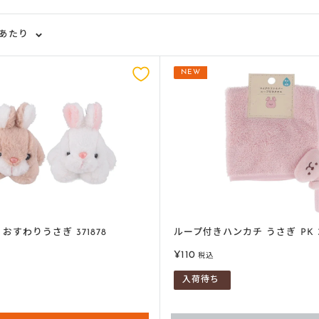
ジあたり
NEW
おすわりうさぎ 371878
ループ付きハンカチ うさぎ PK 37
販
¥110
税込
売
入荷待ち
価
格