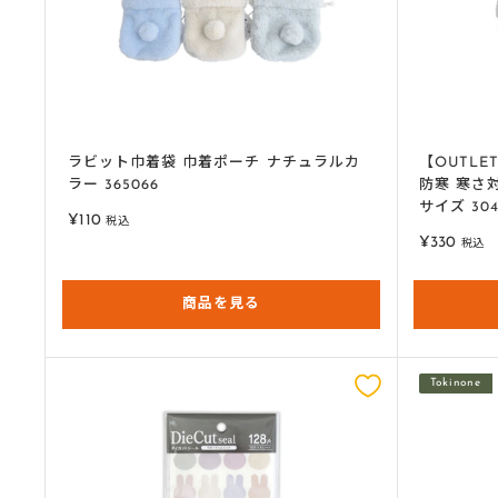
ラビット巾着袋 巾着ポーチ ナチュラルカ
【OUTL
ラー 365066
防寒 寒さ
サイズ 304
販
¥110
税込
売
販
¥330
税込
価
売
格
価
商品を見る
格
Tokinone