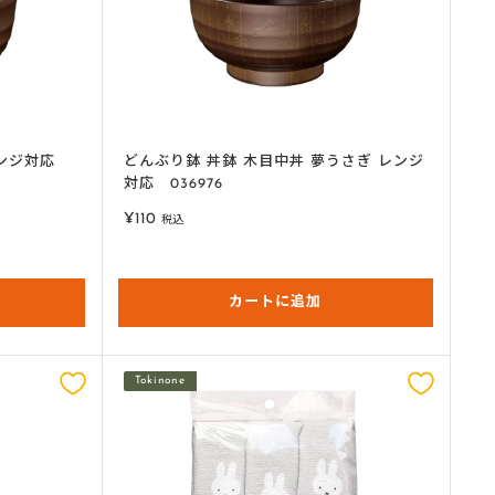
レンジ対応
どんぶり鉢 丼鉢 木目中丼 夢うさぎ レンジ
対応 036976
販
¥110
税込
売
価
格
カートに追加
Tokinone