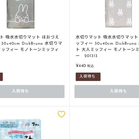
ト 吸水水切りマット ほおづえ
水切りマット 吸水水切りマット
0×40cm DickBruna 水切りマ
ッフィー 30×40cm DickBru
ミッフィー モノトーンミッフィ
ト 大人ミッフィー モノトーン
ー 201313
販
¥440
税込
売
入荷待ち
価
格
入荷待ち
入荷待ち