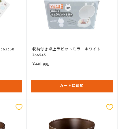
63338
収納付き卓上ラビットミラーホワイト
366545
販
¥440
税込
売
価
格
カートに追加