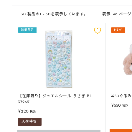
30 製品の1 - 30を表示しています。
表示: 48 ペー
数量限定
NEW
【在庫限り】ジュエルシール うさぎ BL
ぬいぐるみ 
372651
販
¥550
税込
売
販
¥220
税込
価
売
入荷待ち
格
価
格