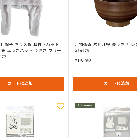
ET】帽子 キッズ帽 耳付きハット
汁物茶碗 木目汁椀 夢うさぎ 
対策 耳つきハット うさぎ フリー
036975
177
販
¥110
税込
売
価
格
カートに追加
カートに追加
Tokinone