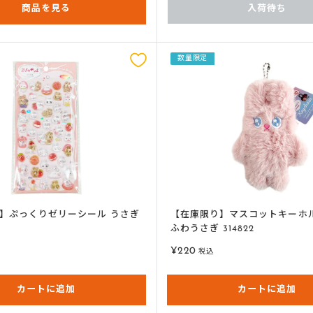
商品を見る
入荷待ち
数量限定
】ぷっくりゼリーシール うさぎ
【在庫限り】マスコットキーホル
ふわうさぎ 314822
販
¥220
税込
売
価
カートに追加
格
カートに追加