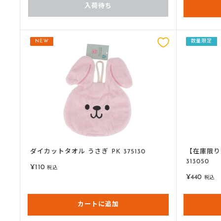
入荷待ち
NEW
数量限定
ダイカットタオル うさぎ PK 375130
【在庫限り
313050
販
¥110
税込
売
販
¥440
税込
価
売
格
価
カートに追加
格