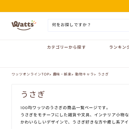
コ
ン
テ
ン
ワ
ツ
ッ
に
ツ
ス
オ
キ
ン
ッ
カテゴリーから探す
ランキン
ラ
プ
イ
す
ン
る
ワッツオンラインTOP
>
趣味・娯楽
>
動物キャラ
>
うさぎ
うさぎ
100均ワッツのうさぎの商品一覧ページです。
うさぎをモチーフにした雑貨や文具、インテリア小物な
かわいらしいデザインで、うさぎ好きな方や癒し系アイ