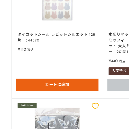
ダイカットシール ラビットシルエット 128
水切りマッ
片 344570
ミッフィー 3
ット 大人
販
¥110
税込
ー 201311
売
価
販
¥440
税込
格
売
入荷待ち
価
格
カートに追加
Tokinone