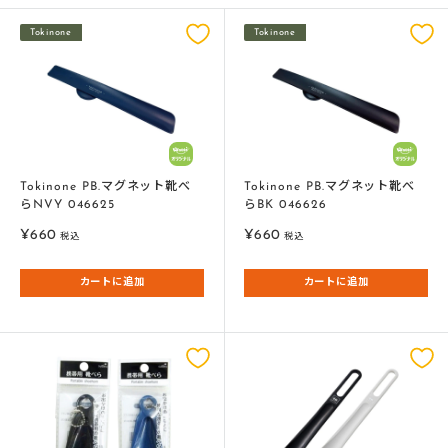
Tokinone
Tokinone
Tokinone PB.マグネット靴べ
Tokinone PB.マグネット靴べ
らNVY 046625
らBK 046626
販
販
¥660
¥660
税込
税込
売
売
価
価
カートに追加
カートに追加
格
格