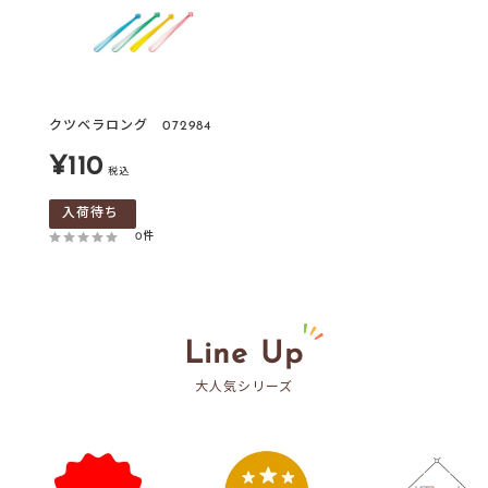
クツベラロング 072984
販
¥110
税込
売
入荷待ち
価
0件
格
Line Up
大人気シリーズ