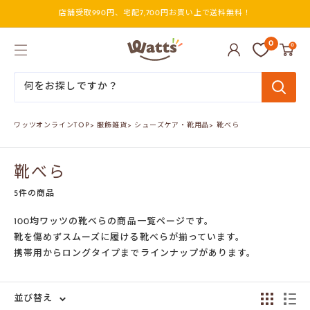
コ
店舗受取990円、宅配7,700円お買い上で送料無料！
ン
テ
ン
ワ
0
0
ツ
ッ
に
ツ
ス
オ
キ
ン
ッ
ラ
プ
イ
ワッツオンラインTOP
>
服飾雑貨
>
シューズケア・靴用品
>
靴べら
す
ン
る
靴べら
5件の商品
100均ワッツの靴べらの商品一覧ページです。
靴を傷めずスムーズに履ける靴べらが揃っています。
携帯用からロングタイプまでラインナップがあります。
並び替え