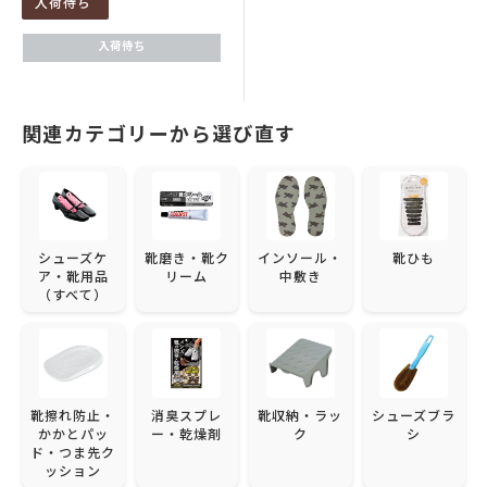
入荷待ち
価
格
入荷待ち
関連カテゴリーから選び直す
シューズケ
靴磨き・靴ク
インソール・
靴ひも
ア・靴用品
リーム
中敷き
（すべて）
靴擦れ防止・
消臭スプレ
靴収納・ラッ
シューズブラ
かかとパッ
ー・乾燥剤
ク
シ
ド・つま先ク
ッション