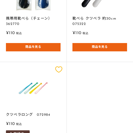
携帯用靴べら（チェーン）
靴べら クツベラ 約30cm
362770
075322
販
販
¥110
¥110
税込
税込
売
売
価
価
商品を見る
商品を見る
格
格
クツベラロング 072984
販
¥110
税込
売