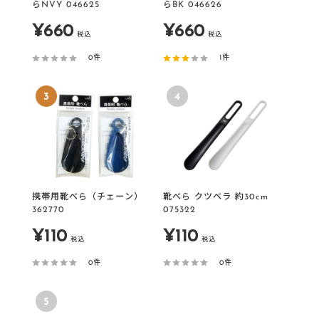
らNVY 046625
らBK 046626
販
販
¥660
¥660
税込
税込
売
売
0件
1件
価
価
3
4
格
格
携帯用靴べら（チェーン）
靴べら クツベラ 約30cm
362770
075322
販
販
¥110
¥110
税込
税込
売
売
0件
0件
価
価
5
格
格