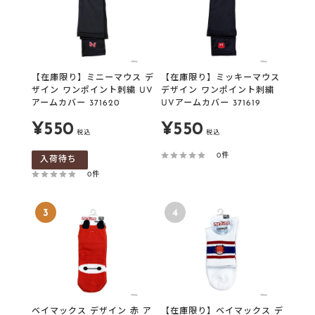
【在庫限り】ミニーマウス デ
【在庫限り】ミッキーマウス
ザイン ワンポイント刺繍 UV
デザイン ワンポイント刺繍
アームカバー 371620
UVアームカバー 371619
販
販
¥550
¥550
税込
税込
売
売
0件
入荷待ち
価
価
0件
格
格
3
4
ベイマックス デザイン 赤 ア
【在庫限り】ベイマックス デ