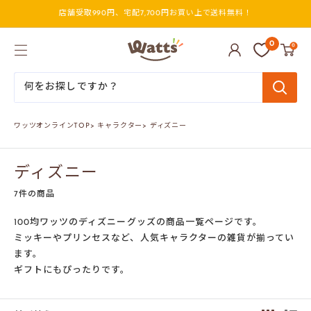
コ
店舗受取990円、宅配7,700円お買い上で送料無料！
ン
テ
ン
ワ
0
0
ツ
ッ
に
ツ
ス
オ
キ
ン
ッ
ラ
プ
イ
ワッツオンラインTOP
>
キャラクター
>
ディズニー
す
ン
る
ディズニー
7件の商品
100均ワッツのディズニーグッズの商品一覧ページです。
ミッキーやプリンセスなど、人気キャラクターの雑貨が揃ってい
ます。
ギフトにもぴったりです。