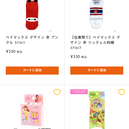
ベイマックス デザイン 赤 アン
【在庫限り】ベイマックス デ
クル 371611
ザイン 赤 リッチェル刺繍
371617
販
¥330
税込
販
売
¥330
税込
売
価
価
格
カートに追加
カートに追加
格
OUTLET