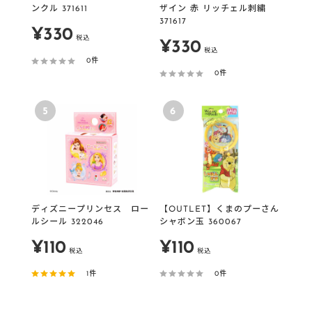
ンクル 371611
ザイン 赤 リッチェル刺繍
371617
販
¥330
税込
販
¥330
税込
売
0件
売
0件
価
価
格
5
6
格
ディズニープリンセス ロー
【OUTLET】くまのプーさん
ルシール 322046
シャボン玉 360067
販
販
¥110
¥110
税込
税込
売
売
1件
0件
価
価