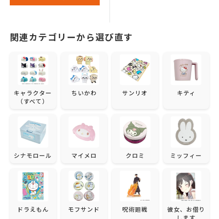
格
関連カテゴリーから選び直す
キャラクター
ちいかわ
サンリオ
キティ
（すべて）
シナモロール
マイメロ
クロミ
ミッフィー
ドラえもん
モフサンド
呪術廻戦
彼女、お借り
します