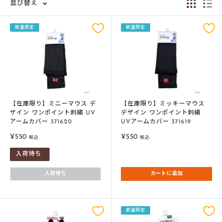
並び替え
数量限定
数量限定
【在庫限り】ミニーマウス デ
【在庫限り】ミッキーマウス
ザイン ワンポイント刺繍 UV
デザイン ワンポイント刺繍
アームカバー 371620
UVアームカバー 371619
販
販
¥550
¥550
税込
税込
売
売
入荷待ち
価
価
格
格
入荷待ち
カートに追加
数量限定