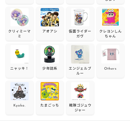
クリィミーマ
アオアシ
仮面ライダー
クレヨンしん
ミ
ガヴ
ちゃん
ニャッキ！
少年誌系
エンジェルブ
Others
ルー
Kyoko.
たまごっち
戦隊ゴジュウ
ジャー