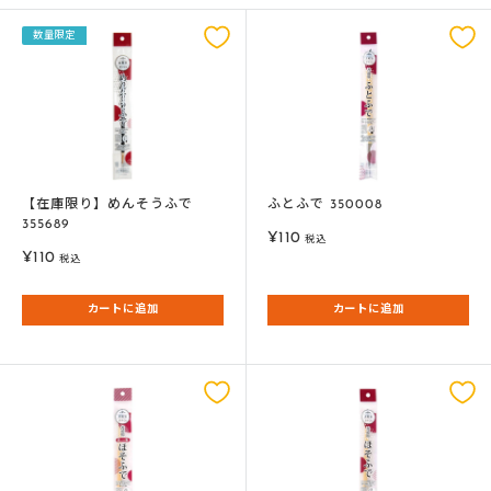
数量限定
【在庫限り】めんそうふで
ふとふで 350008
355689
販
¥110
税込
販
¥110
売
税込
売
価
価
格
カートに追加
カートに追加
格