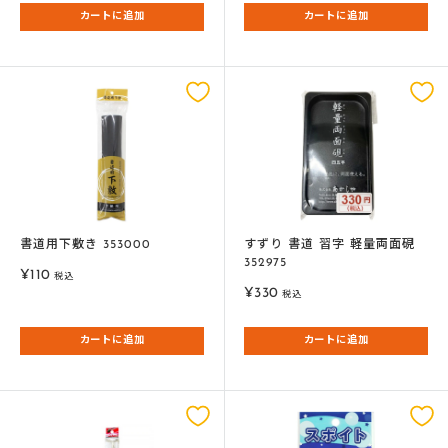
価
格
カートに追加
カートに追加
格
書道用下敷き 353000
すずり 書道 習字 軽量両面硯
352975
販
¥110
税込
販
売
¥330
税込
売
価
価
格
カートに追加
カートに追加
格