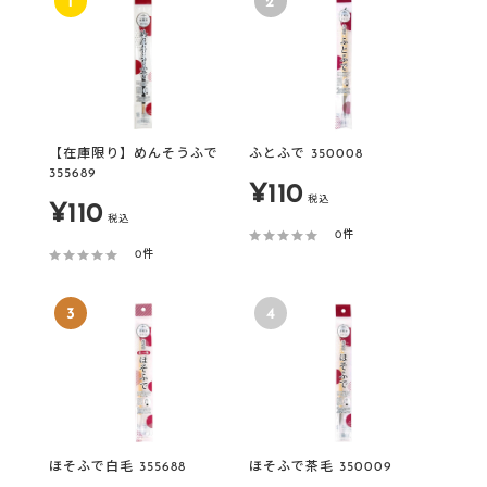
1
2
【在庫限り】めんそうふで
ふとふで 350008
355689
販
¥110
税込
販
¥110
税込
売
0件
売
0件
価
価
格
3
4
格
ほそふで白毛 355688
ほそふで茶毛 350009