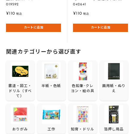
019592
042641
販
販
¥110
¥110
税込
税込
売
売
価
価
カートに追加
カートに追加
格
格
関連カテゴリーから選び直す
書道・図工・
半紙・色紙
色鉛筆･クレ
画用紙・ぬり
ドリル（すべ
ヨン・絵の具
え
て）
おりがみ
工作
知育・ドリル
箔押し用品