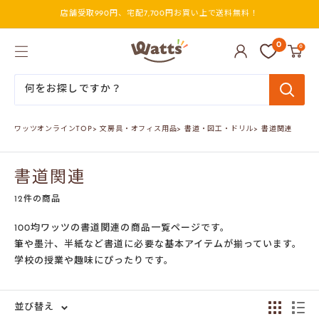
コ
店舗受取990円、宅配7,700円お買い上で送料無料！
ン
テ
ン
ワ
0
0
ツ
ッ
に
ツ
ス
オ
キ
ン
ッ
ラ
プ
イ
ワッツオンラインTOP
>
文房具・オフィス用品
>
書道・図工・ドリル
>
書道関連
す
ン
る
書道関連
12件の商品
100均ワッツの書道関連の商品一覧ページです。
筆や墨汁、半紙など書道に必要な基本アイテムが揃っています。
学校の授業や趣味にぴったりです。
並び替え