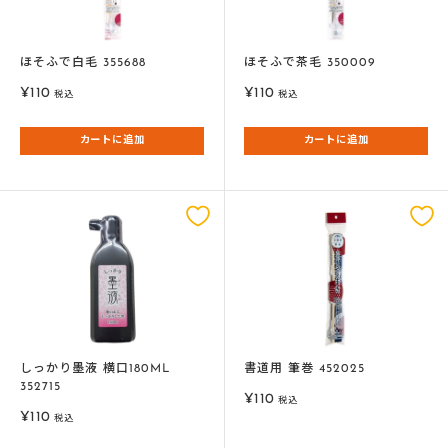
ほそふで白毛 355688
ほそふで茶毛 350009
販
販
¥110
¥110
税込
税込
売
売
価
価
カートに追加
カートに追加
格
格
しっかり墨液 横口180ML
書道用 筆巻 452025
352715
販
¥110
税込
販
¥110
売
税込
売
価