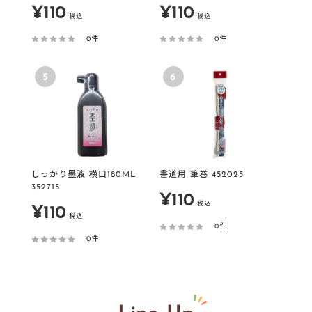
販
販
¥110
¥110
税込
税込
売
売
0件
0件
価
価
5
6
格
格
しっかり墨液 横口180ML
書道用 筆巻 452025
352715
販
¥110
税込
販
¥110
税込
売
0件
売
0件
価
価
格
格