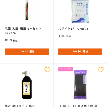
毛筆 太筆･細筆 2本セット
スポイト5P 072598
022376
販
¥110
税込
販
¥110
売
税込
売
価
価
格
カートに追加
カートに追加
格
OUTLET
墨液 横口タイプ 180ml
【OUTLET】書道用下敷 黒